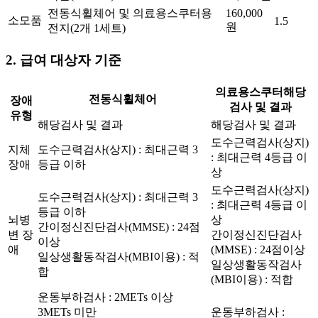
전동식휠체어 및 의료용스쿠터용
160,000
소모품
1.5
원
전지(2개 1세트)
2. 급여 대상자 기준
의료용스쿠터해당
전동식휠체어
장애
검사 및 결과
유형
해당검사 및 결과
해당검사 및 결과
도수근력검사(상지)
지체
도수근력검사(상지) : 최대근력 3
: 최대근력 4등급 이
장애
등급 이하
상
도수근력검사(상지)
도수근력검사(상지) : 최대근력 3
: 최대근력 4등급 이
등급 이하
뇌병
상
간이정신진단검사(MMSE) : 24점
변 장
간이정신진단검사
이상
애
(MMSE) : 24점이상
일상생활동작검사(MBI이용) : 적
일상생활동작검사
합
(MBI이용) : 적합
운동부하검사 : 2METs 이상
3METs 미만
운동부하검사 :