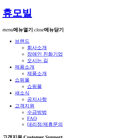
휴모빌
menu
메뉴열기
close
메뉴닫기
브랜드
회사소개
장애인 친화기업
오시는 길
제품소개
제품소개
쇼핑몰
쇼핑몰
새소식
공지사항
고객지원
수급방법
FAQ
대리점/제휴문의
고객지원
Customer Support