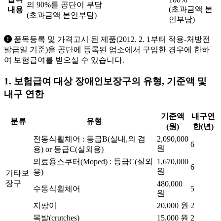
의 90%를 공단이 부담
(초과금액 본
내용
(초과금액 본인부담)
인부담)
품목등록 및 가격고시 된 제품(2012. 2. 1부터 적용-처방전
발급일 기준)을 공단에 등록된 업소에서 구입한 경우에 한하
여 보험급여를 받으실 수 있습니다.
1. 보험급여 대상 장애인보장구의 유형, 기준액 및
내구 연한
기준액
내구연
분류
유형
(원)
한(년)
전동식휠체어 : 등급B(실내,외 겸
2,090,000
6
원
용) or 등급C(실외용)
의료용스쿠터(Moped) : 등급C(실외
1,670,000
6
원
용)
기타보
장구
480,000
수동식휠체어
5
원
지팡이
20,000 원
2
목발(crutches)
15,000 원
2