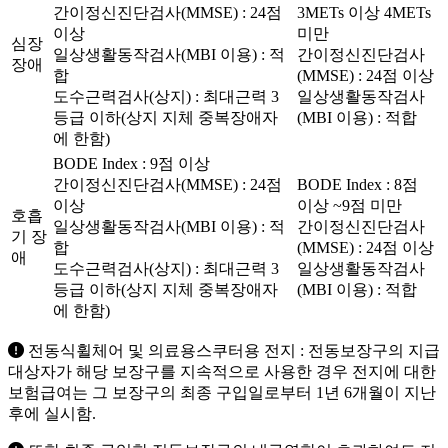
간이정신진단검사(MMSE) : 24점
3METs 이상 4METs
이상
미만
심장
일상생활동작검사(MBI 이용) : 적
간이정신진단검사
장애
합
(MMSE) : 24점 이상
도수근력검사(상지) : 최대근력 3
일상생활동작검사
등급 이하(상지 지체 중복장애자
(MBI 이용) : 적합
에 한함)
BODE Index : 9점 이상
간이정신진단검사(MMSE) : 24점
BODE Index : 8점
이상
이상 ~9점 미만
호흡
일상생활동작검사(MBI 이용) : 적
간이정신진단검사
기 장
합
(MMSE) : 24점 이상
애
도수근력검사(상지) : 최대근력 3
일상생활동작검사
등급 이하(상지 지체 중복장애자
(MBI 이용) : 적합
에 한함)
전동식휠체어 및 의료용스쿠터용 전지 : 전동보장구의 지급
대상자가 해당 보장구를 지속적으로 사용한 경우 전지에 대한
보험급여는 그 보장구의 최종 구입일로부터 1년 6개월이 지난
후에 실시함.